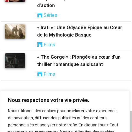
d’action
Séries
« Irati » : Une Odyssée Épique au Cœur
de la Mythologie Basque
Films
« The Gorge » : Plongée au cœur d’un
thriller romantique saisissant
Films
Nous respectons votre vie privée.
Nous utilisons des cookies pour améliorer votre expérience
de navigation, diffuser des publicités ou des contenus
A propos
|
Mentions légales
|
Conditions générales
personnalisés et analyser notre trafic. En cliquant sur « Tout
d’utilisation
|
Flux RSS
|
Nos auteurs
|
Archives
|