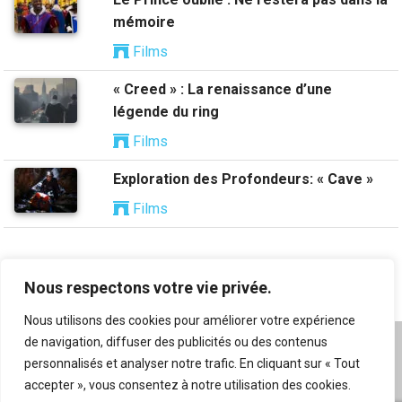
mémoire
Films
« Creed » : La renaissance d’une
légende du ring
Films
Exploration des Profondeurs: « Cave »
Films
Nous respectons votre vie privée.
Nous utilisons des cookies pour améliorer votre expérience
de navigation, diffuser des publicités ou des contenus
A propos
|
Mentions légales
|
Conditions générales
personnalisés et analyser notre trafic. En cliquant sur « Tout
d’utilisation
|
Flux RSS
|
Nos auteurs
|
Archives
|
accepter », vous consentez à notre utilisation des cookies.
Suggestion de contenu