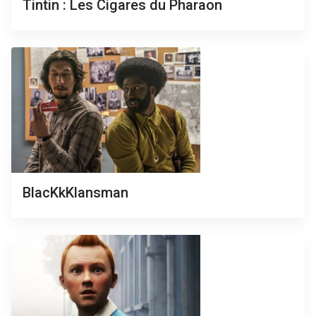
Tintin : Les Cigares du Pharaon
BlacKkKlansman