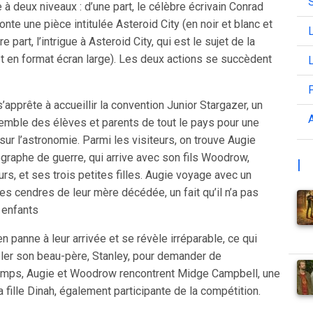
 à deux niveaux : d’une part, le célèbre écrivain Conrad
nte une pièce intitulée Asteroid City (en noir et blanc et
L
re part, l’intrigue à Asteroid City, qui est le sujet de la
t en format écran large). Les deux actions se succèdent
L
’apprête à accueillir la convention Junior Stargazer, un
A
mble des élèves et parents de tout le pays pour une
sur l’astronomie. Parmi les visiteurs, on trouve Augie
graphe de guerre, qui arrive avec son fils Woodrow,
|
urs, et ses trois petites filles. Augie voyage avec un
s cendres de leur mère décédée, un fait qu’il n’a pas
 enfants
n panne à leur arrivée et se révèle irréparable, ce qui
er son beau-père, Stanley, pour demander de
temps, Augie et Woodrow rencontrent Midge Campbell, une
a fille Dinah, également participante de la compétition.