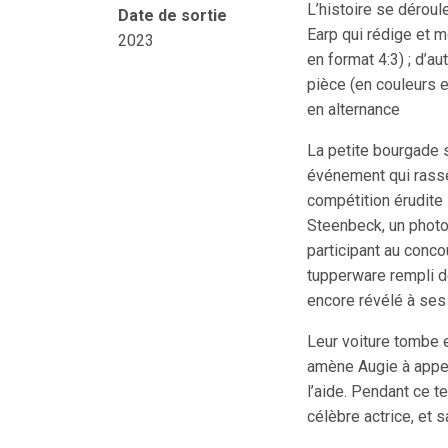
L’histoire se déroule
Date de sortie
Earp qui rédige et mo
2023
en format 4:3) ; d’aut
pièce (en couleurs e
en alternance
La petite bourgade s
événement qui rasse
compétition érudite 
Steenbeck, un photo
participant au conco
tupperware rempli de
encore révélé à ses
Leur voiture tombe e
amène Augie à appel
l’aide. Pendant ce 
célèbre actrice, et s