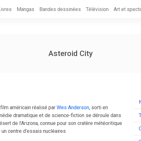
Livres
Mangas
Bandes dessinées
Télévision
Art et spect
Asteroid City
N
 film américain réalisé par
Wes Anderson
, sorti en
médie dramatique et de science-fiction se déroule dans
T
 désert de l’Arizona, connue pour son cratère météoritique
C
 un centre d’essais nucléaires