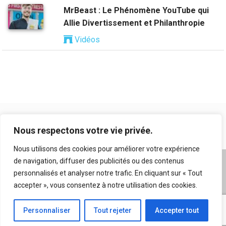
MrBeast : Le Phénomène YouTube qui
Allie Divertissement et Philanthropie
Vidéos
Nous respectons votre vie privée.
Nous utilisons des cookies pour améliorer votre expérience
de navigation, diffuser des publicités ou des contenus
A propos
|
Mentions légales
|
Conditions générales
personnalisés et analyser notre trafic. En cliquant sur « Tout
d’utilisation
|
Flux RSS
|
Nos auteurs
|
Archives
|
accepter », vous consentez à notre utilisation des cookies.
Suggestion de contenu
Personnaliser
Tout rejeter
Accepter tout
© 2026 Copyright
Kriticks