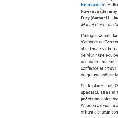
Hemsworth
)
,
Hulk 
Hawkeye (Jeremy 
Fury (Samuel L. J
Marvel Cinematic U
L’intrigue débute l
s’empare du
Tesse
afin d’asservir la T
de réunir une équip
combattre ensemble,
confiance et à trava
de groupe, mêlant te
Sur le plan visuel,
T
spectaculaires
et 
précision
, notammen
Whedon parvient à é
offrant à chacun son