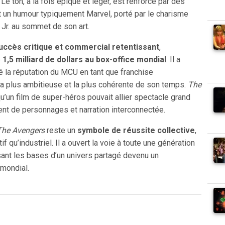
Le ton, à la fois épique et léger, est renforcé par des
t un humour typiquement Marvel, porté par le charisme
Jr. au sommet de son art.
uccès critique et commercial retentissant
,
e
1,5 milliard de dollars au box-office mondial
. Il a
 la réputation du MCU en tant que franchise
a plus ambitieuse et la plus cohérente de son temps.
The
u’un film de super-héros pouvait allier spectacle grand
nt de personnages et narration interconnectée.
The Avengers
reste un
symbole de réussite collective
,
tif qu’industriel. Il a ouvert la voie à toute une génération
sant les bases d’un univers partagé devenu un
mondial.