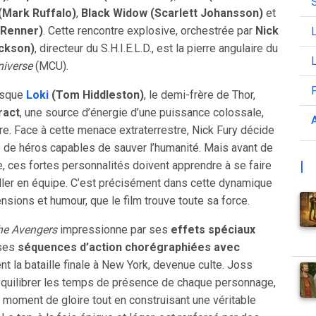
(Mark Ruffalo)
,
Black Widow (Scarlett Johansson)
et
Renner)
. Cette rencontre explosive, orchestrée par
Nick
L
ackson)
, directeur du S.H.I.E.L.D., est la pierre angulaire du
L
niverse
(MCU).
orsque
Loki
(Tom Hiddleston)
, le demi-frère de Thor,
ract
, une source d’énergie d’une puissance colossale,
A
erre. Face à cette menace extraterrestre, Nick Fury décide
e de héros capables de sauver l’humanité. Mais avant de
|
 ces fortes personnalités doivent apprendre à se faire
iller en équipe. C’est précisément dans cette dynamique
nsions et humour, que le film trouve toute sa force.
he Avengers
impressionne par ses
effets spéciaux
ses
séquences d’action chorégraphiées avec
t la bataille finale à New York, devenue culte. Joss
quilibrer les temps de présence de chaque personnage,
 moment de gloire tout en construisant une véritable