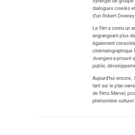
synergie de groupe. 
dialogues ciselés e
d’un Robert Downey 
Le film a connu un
s
engrangeant plus d
également consolidé
cinématographique l
Avengers
a prouvé q
public, développeme
Aujourd’hui encore,
tant sur le plan narra
de films Marvel, po
phénomène culturel 