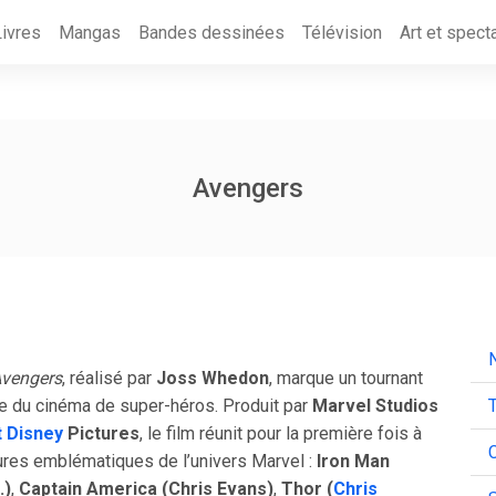
Livres
Mangas
Bandes dessinées
Télévision
Art et spect
Avengers
N
vengers
, réalisé par
Joss Whedon
, marque un tournant
re du cinéma de super-héros. Produit par
Marvel Studios
T
t Disney
Pictures
, le film réunit pour la première fois à
C
gures emblématiques de l’univers Marvel :
Iron Man
.)
,
Captain America (Chris Evans)
,
Thor (
Chris