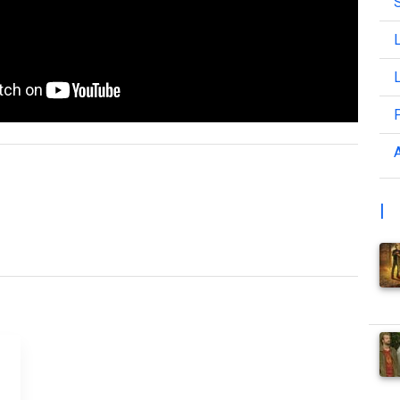
L
L
A
|