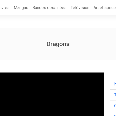
Livres
Mangas
Bandes dessinées
Télévision
Art et spect
Dragons
N
T
C