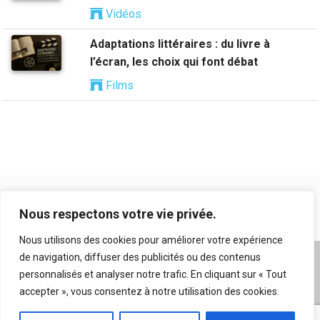
Vidéos
Adaptations littéraires : du livre à
l’écran, les choix qui font débat
Films
Nous respectons votre vie privée.
Nous utilisons des cookies pour améliorer votre expérience
de navigation, diffuser des publicités ou des contenus
A propos
|
Mentions légales
|
Conditions générales
personnalisés et analyser notre trafic. En cliquant sur « Tout
d’utilisation
|
Flux RSS
|
Nos auteurs
|
Archives
|
accepter », vous consentez à notre utilisation des cookies.
Suggestion de contenu