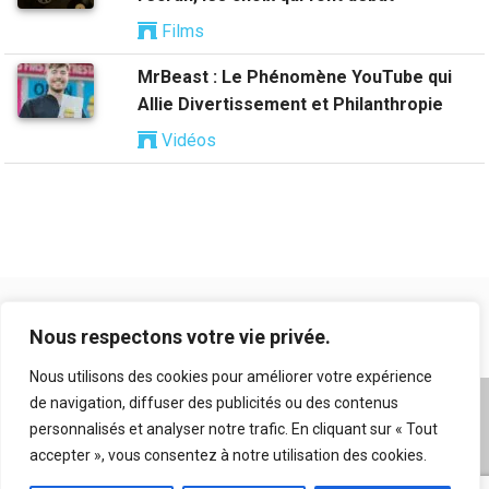
Films
MrBeast : Le Phénomène YouTube qui
Allie Divertissement et Philanthropie
Vidéos
Nous respectons votre vie privée.
Nous utilisons des cookies pour améliorer votre expérience
de navigation, diffuser des publicités ou des contenus
A propos
|
Mentions légales
|
Conditions générales
personnalisés et analyser notre trafic. En cliquant sur « Tout
d’utilisation
|
Flux RSS
|
Nos auteurs
|
Archives
|
accepter », vous consentez à notre utilisation des cookies.
Suggestion de contenu