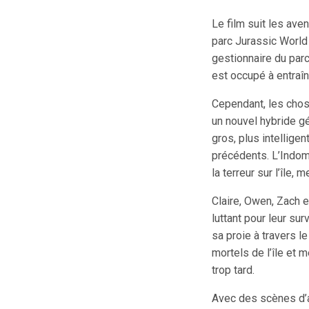
Le film suit les ave
parc Jurassic World 
gestionnaire du par
est occupé à entraî
Cependant, les chos
un nouvel hybride g
gros, plus intellige
précédents. L’Indo
la terreur sur l’île, 
Claire, Owen, Zach e
luttant pour leur su
sa proie à travers l
mortels de l’île et m
trop tard.
Avec des scènes d’a