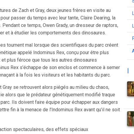
ntures de Zach et Gray, deux jeunes frères en visite au
L
pour passer du temps avec leur tante, Claire Dearing, la
c. Pendant ce temps, Owen Grady, un dresseur de raptors,
L
ner et à étudier les comportements des dinosaures.
es tournent mal lorsque des scientifiques du parc créent
A
énétique appelé Indominus Rex, conçu pour être plus
nt et plus féroce que tous les autres dinosaures
minus Rex s’échappe de son enclos et commence à semer
|
menaçant à la fois les visiteurs et les habitants du parc.
t Gray se retrouvent alors piégés au milieu du chaos,
rvie alors que le prédateur génétiquement modifié traque
e parc. Ils doivent faire équipe pour échapper aux dangers
ettre fin à la menace de l’Indominus Rex avant qu’il ne soit
ction spectaculaires, des effets spéciaux