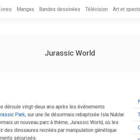
Livres
Mangas
Bandes dessinées
Télévision
Art et spect
Jurassic World
N
se déroule vingt-deux ans après les événements
rassic Park
, sur une île désormais rebaptisée Isla Nublar.
T
ormais un nouveau parc à thème, Jurassic World, où les
C
oir des dinosaures recréés par manipulation génétique
ments sécurisés.