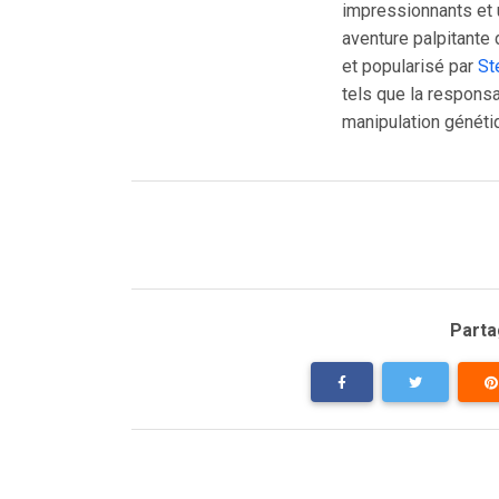
impressionnants et 
aventure palpitante 
et popularisé par
St
tels que la respons
manipulation génétiq
Partag