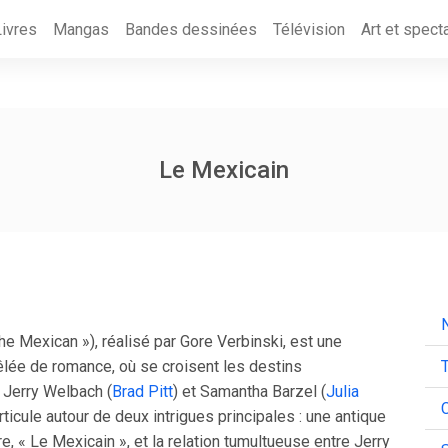
Livres
Mangas
Bandes dessinées
Télévision
Art et spect
Le Mexicain
N
he Mexican »), réalisé par Gore Verbinski, est une
lée de romance, où se croisent les destins
T
Jerry Welbach (
Brad Pitt
) et Samantha Barzel (
Julia
C
articule autour de deux intrigues principales : une antique
e, « Le Mexicain », et la relation tumultueuse entre Jerry