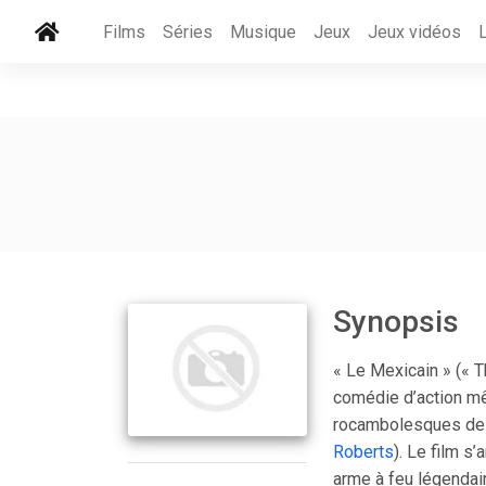
Films
Séries
Musique
Jeux
Jeux vidéos
Synopsis
« Le Mexicain » (« T
comédie d’action mê
rocambolesques de 
Roberts
). Le film s’
arme à feu légendair