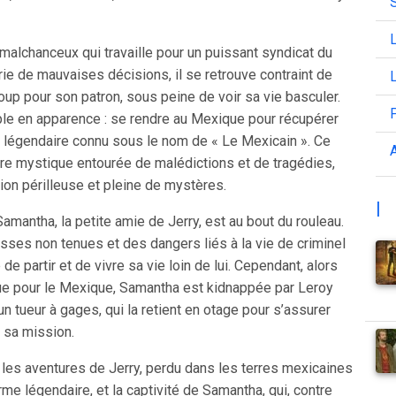
L
 malchanceux qui travaille pour un puissant syndicat du
ie de mauvaises décisions, il se retrouve contraint de
L
coup pour son patron, sous peine de voir sa vie basculer.
le en apparence : se rendre au Mexique pour récupérer
t légendaire connu sous le nom de « Le Mexicain ». Ce
A
ire mystique entourée de malédictions et de tragédies,
ion périlleuse et pleine de mystères.
|
mantha, la petite amie de Jerry, est au bout du rouleau.
ses non tenues et des dangers liés à la vie de criminel
 de partir et de vivre sa vie loin de lui. Cependant, alors
e pour le Mexique, Samantha est kidnappée par Leroy
un tueur à gages, qui la retient en otage pour s’assurer
 sa mission.
e les aventures de Jerry, perdu dans les terres mexicaines
rme légendaire, et la captivité de Samantha, qui, contre