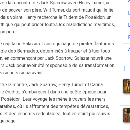
vec la rencontre de Jack Sparrow avec Henry Turner, un
 de sauver son père, Will Turner, du sort maudit qui le lie
L
dais volant. Henry recherche le Trident de Poséidon, un
thique qui peut briser toutes les malédictions maritimes,
L
son père.
e capitaine Salazar et son équipage de pirates fantômes
A
ngle des Bermudes, déterminés à traquer et à tuer tous
an, en commençant par Jack Sparrow. Salazar nourrit une
rs Jack pour avoir été responsable de sa transformation
|
es années auparavant.
tre la montre, Jack Sparrow, Henry Turner et Carina
e érudite, s’embarquent dans une quête épique pour
de Poséidon. Leur voyage les mène à travers les mers
raïbes, où ils affrontent des tempêtes dévastatrices,
 et des ennemis redoutables, tout en étant poursuivis
équipage.