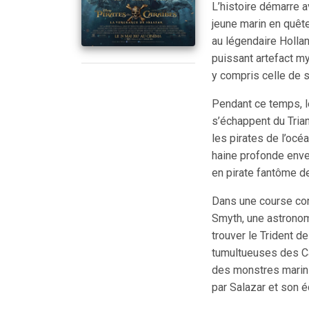
L’histoire démarre a
jeune marin en quête
au légendaire Hollan
puissant artefact my
y compris celle de 
Pendant ce temps, l
s’échappent du Tria
les pirates de l’océ
haine profonde enve
en pirate fantôme d
Dans une course con
Smyth, une astronom
trouver le Trident 
tumultueuses des Ca
des monstres marins
par Salazar et son 