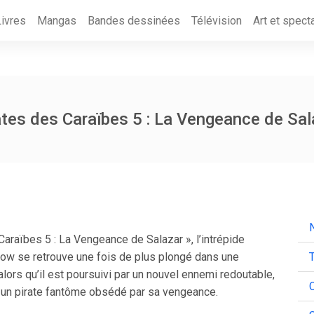
Livres
Mangas
Bandes dessinées
Télévision
Art et spect
ates des Caraïbes 5 : La Vengeance de Sal
N
araïbes 5 : La Vengeance de Salazar », l’intrépide
row se retrouve une fois de plus plongé dans une
T
alors qu’il est poursuivi par un nouvel ennemi redoutable,
C
, un pirate fantôme obsédé par sa vengeance.