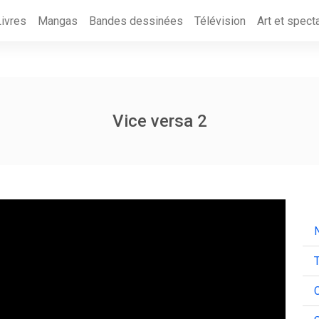
Livres
Mangas
Bandes dessinées
Télévision
Art et spect
Vice versa 2
N
T
C