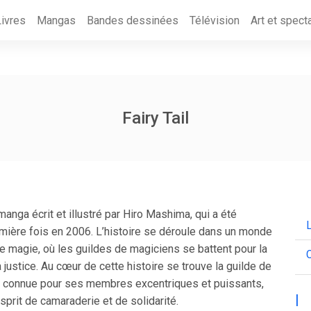
Livres
Mangas
Bandes dessinées
Télévision
Art et spect
Fairy Tail
 manga écrit et illustré par Hiro Mashima, qui a été
emière fois en 2006. L’histoire se déroule dans un monde
e magie, où les guildes de magiciens se battent pour la
C
la justice. Au cœur de cette histoire se trouve la guilde de
l, connue pour ses membres excentriques et puissants,
|
sprit de camaraderie et de solidarité.