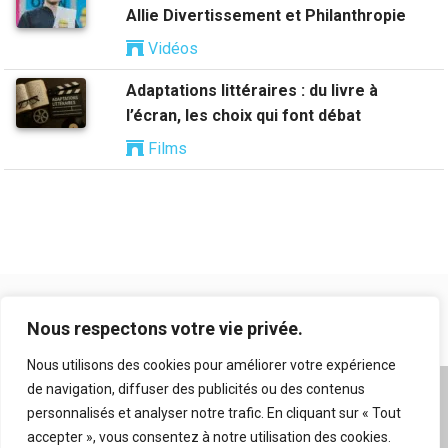
Allie Divertissement et Philanthropie
Vidéos
Adaptations littéraires : du livre à
l’écran, les choix qui font débat
Films
Nous respectons votre vie privée.
Nous utilisons des cookies pour améliorer votre expérience
de navigation, diffuser des publicités ou des contenus
A propos
|
Mentions légales
|
Conditions générales
personnalisés et analyser notre trafic. En cliquant sur « Tout
d’utilisation
|
Flux RSS
|
Nos auteurs
|
Archives
|
accepter », vous consentez à notre utilisation des cookies.
Suggestion de contenu