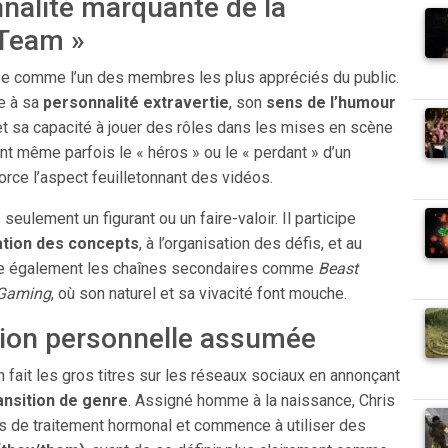
nalité marquante de la
Team »
e comme l’un des membres les plus appréciés du public.
le à sa
personnalité extravertie
, son
sens de l’humour
 et sa capacité à jouer des rôles dans les mises en scène
nt même parfois le « héros » ou le « perdant » d’un
orce l’aspect feuilletonnant des vidéos.
seulement un figurant ou un faire-valoir. Il participe
ation des concepts
, à l’organisation des défis, et au
ime également les chaînes secondaires comme
Beast
Gaming
, où son naturel et sa vivacité font mouche.
tion personnelle assumée
 fait les gros titres sur les réseaux sociaux en annonçant
ansition de genre
. Assigné homme à la naissance, Chris
rs de traitement hormonal et commence à utiliser des