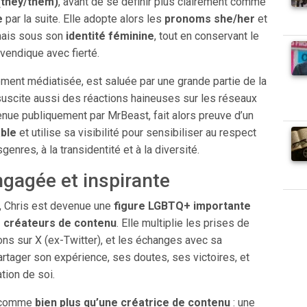
(they/them)
, avant de se définir plus clairement comme
e
par la suite. Elle adopte alors les
pronoms she/her
et
mais sous son
identité féminine
, tout en conservant le
evendique avec fierté.
ment médiatisée, est saluée par une grande partie de la
scite aussi des réactions haineuses sur les réseaux
enue publiquement par MrBeast, fait alors preuve d’un
ble
et utilise sa visibilité pour sensibiliser au respect
enres, à la transidentité et à la diversité.
ngagée et inspirante
n, Chris est devenue une
figure LGBTQ+ importante
 créateurs de contenu
. Elle multiplie les prises de
ions sur X (ex-Twitter), et les échanges avec sa
tager son expérience, ses doutes, ses victoires, et
tion de soi.
i comme
bien plus qu’une créatrice de contenu
: une