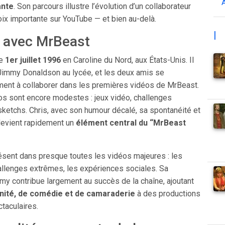
ante
. Son parcours illustre l’évolution d’un collaborateur
ix importante sur YouTube — et bien au-delà.
|
 avec MrBeast
le
1er juillet 1996
en Caroline du Nord, aux États-Unis. Il
e Jimmy Donaldson au lycée, et les deux amis se
ement à collaborer dans les premières vidéos de MrBeast.
éos sont encore modestes : jeux vidéo, challenges
sketchs. Chris, avec son humour décalé, sa spontanéité et
devient rapidement un
élément central du “MrBeast
ésent dans presque toutes les vidéos majeures : les
allenges extrêmes, les expériences sociales. Sa
my contribue largement au succès de la chaîne, ajoutant
nité, de comédie et de camaraderie
à des productions
taculaires.