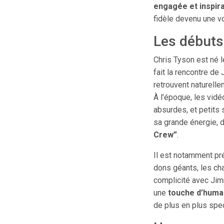
engagée et inspir
fidèle devenu une vo
Les débuts
Chris Tyson est né 
fait la rencontre d
retrouvent naturell
À l’époque, les vid
absurdes, et petits 
sa grande énergie, 
Crew”
.
Il est notamment pr
dons géants, les ch
complicité avec Jim
une
touche d’huma
de plus en plus spec