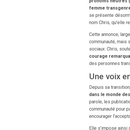
pronoms neutres 
femme transgenr
se présente désor
nom Chris, qu’elle r
Cette annonce, large
communauté, mais su
sociaux. Chris, sout
courage remarqua
des personnes transg
Une voix e
Depuis sa transitio
dans le monde des
parole, les publicat
communauté pour par
encourager l’accepta
Elle s’impose ains