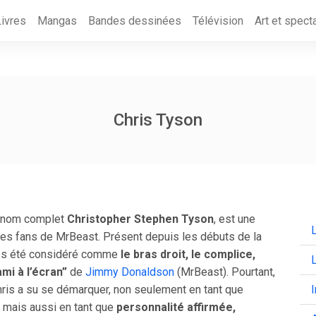
Livres
Mangas
Bandes dessinées
Télévision
Art et spect
Chris Tyson
n nom complet
Christopher Stephen Tyson
, est une
L
des fans de MrBeast. Présent depuis les débuts de la
mps été considéré comme
le bras droit, le complice,
ami à l’écran”
de
Jimmy Donaldson
(MrBeast). Pourtant,
hris a su se démarquer, non seulement en tant que
, mais aussi en tant que
personnalité affirmée,