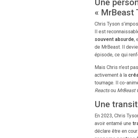
Une person
« MrBeast 
Chris Tyson s’impos
Il est reconnaissab
souvent absurde
,
de MrBeast. Il devie
épisode, ce qui renf
Mais Chris n’est pas 
activement à la
cré
tournage. Il co-an
Reacts
ou
MrBeast 
Une transi
En 2023, Chris Tyson
avoir entamé une
tr
déclare être en cou