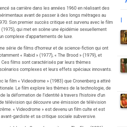
cé sa carrière dans les années 1960 en réalisant des
périmentaux avant de passer à des longs métrages au
|
70. Son premier succès critique est survenu avec le film
 » (1975), qui met en scène une épidémie sexuellement
un complexe d’appartements de luxe.
une série de films d’horreur et de science-fiction qui ont
otamment « Rabid » (1977), « The Brood » (1979), et
. Ces films sont caractérisés par leurs thèmes
 scénarios complexes et leurs effets spéciaux innovants.
ec le film « Videodrome » (1983) que Cronenberg a attiré
ationale. Le film explore les thèmes de la technologie, de
t de la déformation de l’identité à travers l’histoire d’un
de télévision qui découvre une émission de télévision
ême. « Videodrome » est devenu un film culte et est
 avant-gardiste et sa critique sociale subversive.