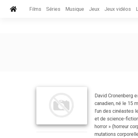
Films
Séries
Musique
Jeux
Jeux vidéos
David Cronenberg es
canadien, né le 15 
l’un des cinéastes l
et de science-ficti
horror » (horreur co
mutations corporell