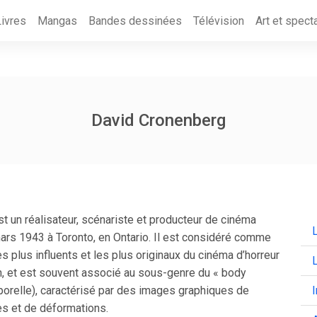
Livres
Mangas
Bandes dessinées
Télévision
Art et spect
David Cronenberg
t un réalisateur, scénariste et producteur de cinéma
L
mars 1943 à Toronto, en Ontario. Il est considéré comme
es plus influents et les plus originaux du cinéma d’horreur
on, et est souvent associé au sous-genre du « body
rporelle), caractérisé par des images graphiques de
es et de déformations.