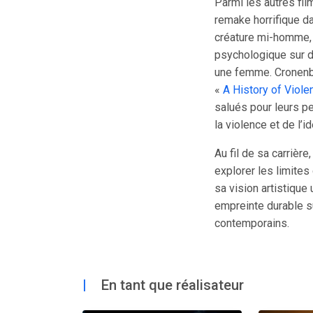
Parmi les autres fil
remake horrifique d
créature mi-homme, 
psychologique sur 
une femme. Cronenbe
«
A History of Viole
salués pour leurs p
la violence et de l’id
Au fil de sa carrièr
explorer les limites
sa vision artistique
empreinte durable su
contemporains.
|
En tant que réalisateur