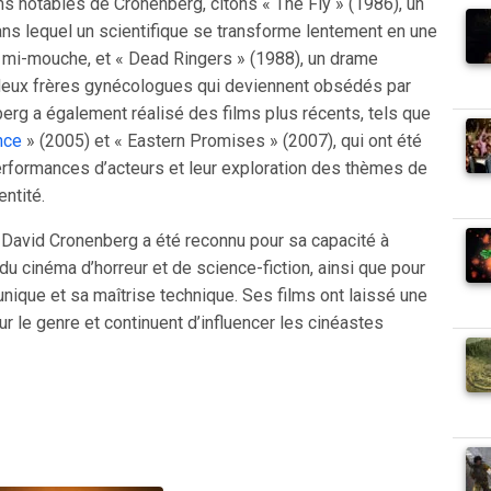
ms notables de Cronenberg, citons « The Fly » (1986), un
ans lequel un scientifique se transforme lentement en une
mi-mouche, et « Dead Ringers » (1988), un drame
deux frères gynécologues qui deviennent obsédés par
rg a également réalisé des films plus récents, tels que
nce
» (2005) et « Eastern Promises » (2007), qui ont été
erformances d’acteurs et leur exploration des thèmes de
entité.
e, David Cronenberg a été reconnu pour sa capacité à
 du cinéma d’horreur et de science-fiction, ainsi que pour
 unique et sa maîtrise technique. Ses films ont laissé une
r le genre et continuent d’influencer les cinéastes