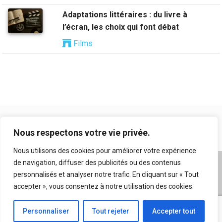
Adaptations littéraires : du livre à
l’écran, les choix qui font débat
Films
Nous respectons votre vie privée.
Nous utilisons des cookies pour améliorer votre expérience
de navigation, diffuser des publicités ou des contenus
A propos
|
Mentions légales
|
Conditions générales
personnalisés et analyser notre trafic. En cliquant sur « Tout
d’utilisation
|
Flux RSS
|
Nos auteurs
|
Archives
|
accepter », vous consentez à notre utilisation des cookies.
Suggestion de contenu
Personnaliser
Tout rejeter
Accepter tout
© 2026 Copyright
Kriticks