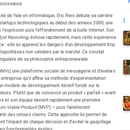
croissance.
ité de Yale en informatique, Eric Ries débute sa carrière
|
startups technologiques au début des années 2000, une
l’explosion puis l’effondrement de la bulle Internet. Son
yst Recruiting
, échoue rapidement, mais cette expérience
ce : elle lui apprend les dangers d’un développement trop
s hypothèses non validées par le marché. Ce constat
angulaire de sa philosophie entrepreneuriale.
IMVU
, une plateforme sociale de messagerie et d’avatars
 entreprise qu’il affine sa méthode d’expérimentation
 un modèle de développement itératif fondé sur le
teurs. Plutôt que de concevoir un produit « parfait » avant
ies et son équipe lancent rapidement une première
m Viable Product
(MVP) — puis l’améliorent
rtir des retours clients. Cette approche lui permet de
t l’impact de chaque décision et d’éviter le gaspillage
s fonctionnalités inutiles.