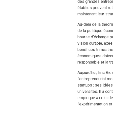
des grandes entrepri
établies peuvent ret
maintenant leur stru
Au-delà de la théori
de la politique écon
bourse d’échange pe
vision durable, axée
bénéfices trimestrie
économiques doivent
responsable et la t
Aujourd’hui, Eric R
l’entrepreneuriat m
startups : ses idée
universités. Il a con
empirique à celui de
l’expérimentation et 