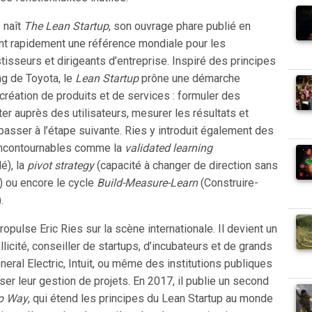
 naît
The Lean Startup
, son ouvrage phare publié en
ent rapidement une référence mondiale pour les
tisseurs et dirigeants d’entreprise. Inspiré des principes
ng de Toyota, le
Lean Startup
prône une démarche
 création de produits et de services : formuler des
er auprès des utilisateurs, mesurer les résultats et
asser à l’étape suivante. Ries y introduit également des
ncontournables comme la
validated learning
é), la
pivot strategy
(capacité à changer de direction sans
) ou encore le cycle
Build-Measure-Learn
(Construire-
.
ropulse Eric Ries sur la scène internationale. Il devient un
llicité, conseiller de startups, d’incubateurs et de grands
eral Electric, Intuit, ou même des institutions publiques
er leur gestion de projets. En 2017, il publie un second
up Way
, qui étend les principes du Lean Startup au monde