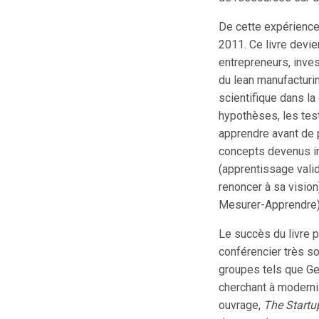
De cette expérience
2011. Ce livre devi
entrepreneurs, inves
du lean manufacturi
scientifique dans la
hypothèses, les test
apprendre avant de p
concepts devenus i
(apprentissage valid
renoncer à sa vision
Mesurer-Apprendre)
Le succès du livre p
conférencier très so
groupes tels que Gen
cherchant à modernis
ouvrage,
The Start