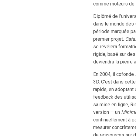
comme moteurs de 
Diplômé de l’univers
dans le monde des 
période marquée par 
premier projet,
Catal
se révélera formatri
rigide, basé sur de
deviendra la pierre 
En 2004, il cofonde
3D. C’est dans cette
rapide, en adoptant
feedback des utilisa
sa mise en ligne, R
version — un
Minimu
continuellement à pa
mesurer concrètemen
de ressources sur de