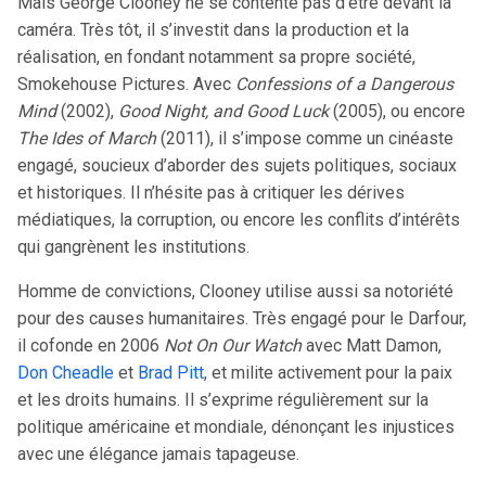
Mais George Clooney ne se contente pas d’être devant la
caméra. Très tôt, il s’investit dans la production et la
réalisation, en fondant notamment sa propre société,
Smokehouse Pictures. Avec
Confessions of a Dangerous
Mind
(2002),
Good Night, and Good Luck
(2005), ou encore
The Ides of March
(2011), il s’impose comme un cinéaste
engagé, soucieux d’aborder des sujets politiques, sociaux
et historiques. Il n’hésite pas à critiquer les dérives
médiatiques, la corruption, ou encore les conflits d’intérêts
qui gangrènent les institutions.
Homme de convictions, Clooney utilise aussi sa notoriété
pour des causes humanitaires. Très engagé pour le Darfour,
il cofonde en 2006
Not On Our Watch
avec Matt Damon,
Don Cheadle
et
Brad Pitt
, et milite activement pour la paix
et les droits humains. Il s’exprime régulièrement sur la
politique américaine et mondiale, dénonçant les injustices
avec une élégance jamais tapageuse.