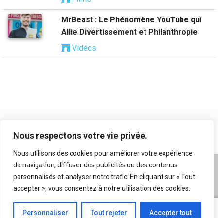
MrBeast : Le Phénomène YouTube qui
Allie Divertissement et Philanthropie
Vidéos
Nous respectons votre vie privée.
Nous utilisons des cookies pour améliorer votre expérience
de navigation, diffuser des publicités ou des contenus
A propos
|
Mentions légales
|
Conditions générales
personnalisés et analyser notre trafic. En cliquant sur « Tout
d’utilisation
|
Flux RSS
|
Nos auteurs
|
Archives
|
accepter », vous consentez à notre utilisation des cookies.
Suggestion de contenu
Personnaliser
Tout rejeter
Accepter tout