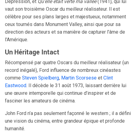
Dépression, et
Qu’elle était verte ma vallée
(1941), qui lui
vaut son troisième Oscar du meilleur réalisateur. Il est
célèbre pour ses plans larges et majestueux, notamment
ceux tournés dans Monument Valley, ainsi que pour sa
direction des acteurs et sa manière de capturer l’âme de
l’Amérique.
Un Héritage Intact
Récompensé par quatre Oscars du meilleur réalisateur (un
record inégalé), Ford influence de nombreux cinéastes
comme
Steven Spielberg
,
Martin Scorsese
et
Clint
Eastwood
. Il décède le 31 août 1973, laissant derrière lui
une œuvre intemporelle qui continue d’inspirer et de
fasciner les amateurs de cinéma.
John Ford n’a pas seulement façonné le western ; il a défini
une vision du cinéma, entre grandeur épique et profonde
humanité.