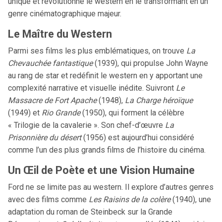
unique et révolutionne le western en le transformant en un
genre cinématographique majeur.
Le Maître du Western
Parmi ses films les plus emblématiques, on trouve
La
Chevauchée fantastique
(1939), qui propulse John Wayne
au rang de star et redéfinit le western en y apportant une
complexité narrative et visuelle inédite. Suivront
Le
Massacre de Fort Apache
(1948),
La Charge héroïque
(1949) et
Rio Grande
(1950), qui forment la célèbre
« Trilogie de la cavalerie ». Son chef-d’œuvre
La
Prisonnière du désert
(1956) est aujourd’hui considéré
comme l’un des plus grands films de l’histoire du cinéma.
Un Œil de Poète et une Vision Humaine
Ford ne se limite pas au western. Il explore d’autres genres
avec des films comme
Les Raisins de la colère
(1940), une
adaptation du roman de Steinbeck sur la Grande