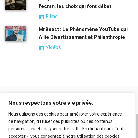
l’écran, les choix qui font débat
Films
MrBeast : Le Phénomène YouTube qui
Allie Divertissement et Philanthropie
Vidéos
Nous respectons votre vie privée.
Nous utilisons des cookies pour améliorer votre expérience
de navigation, diffuser des publicités ou des contenus
A propos
|
Mentions légales
|
Conditions générales
personnalisés et analyser notre trafic. En cliquant sur « Tout
d’utilisation
|
Flux RSS
|
Nos auteurs
|
Archives
|
accepter », vous consentez à notre utilisation des cookies.