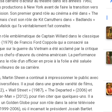
 carrière d’acteur au théâtre dans les années 1960,
 productions à New York avant de faire la transition vers
vision. Son premier grand rôle au cinéma a été dans « The
|
mais c’est son rôle de Kit Carruthers dans « Badlands »
alick qui l’a véritablement fait connaître.
n rôle emblématique de Captain Willard dans le classique
(1979) de Francis Ford Coppola qui a consacré sa
ique sur la guerre du Vietnam a été acclamé par la critique
des chefs-d’œuvre du cinéma américain. La performance
 le rôle d’un officier en proie à la folie a été saluée
lleures de sa carrière.
, Martin Sheen a continué à impressionner le public avec
ersifiées. Il a joué dans une grande variété de films,
2), « Wall Street » (1987), « The Departed » (2006) et
-Man » (2012), pour n’en citer que quelques-uns. Il a
un Golden Globe pour son rôle dans la série télévisée
999-2006), où il incarnait le président Josiah Bartlet.