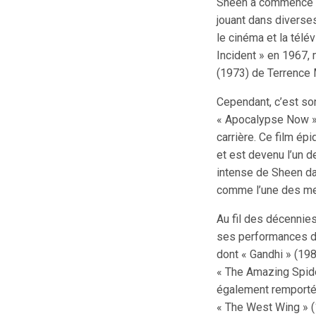
Sheen a commencé sa
jouant dans diverses
le cinéma et la télé
Incident » en 1967, 
(1973) de Terrence M
Cependant, c’est so
« Apocalypse Now » 
carrière. Ce film ép
et est devenu l’un 
intense de Sheen dans
comme l’une des mei
Au fil des décennies
ses performances div
dont « Gandhi » (198
« The Amazing Spider
également remporté 
« The West Wing » (1