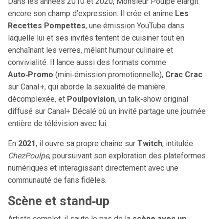
Dans les années 2010 et 2020, Monsieur Poulpe élargit
encore son champ d’expression. Il crée et anime
Les
Recettes Pompettes
, une émission YouTube dans
laquelle lui et ses invités tentent de cuisiner tout en
enchaînant les verres, mêlant humour culinaire et
convivialité. Il lance aussi des formats comme
Auto‑Promo
(mini‑émission promotionnelle),
Crac Crac
sur Canal +, qui aborde la sexualité de manière
décomplexée, et
Poulpovision
, un talk‑show original
diffusé sur Canal+ Décalé où un invité partage une journée
entière de télévision avec lui.
En
2021
, il ouvre sa propre chaîne sur
Twitch
, intitulée
ChezPoulpe
, poursuivant son exploration des plateformes
numériques et interagissant directement avec une
communauté de fans fidèles.
Scène et stand‑up
Artiste complet, il saute le pas de la
scène avec un