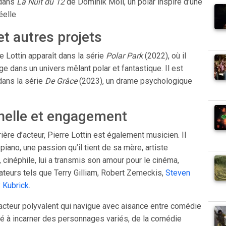
 dans
La Nuit du 12
de Dominik Moll, un polar inspiré d’une
éelle
et autres projets
re Lottin apparaît dans la série
Polar Park
(2022), où il
e dans un univers mêlant polar et fantastique. Il est
ans la série
De Grâce
(2023), un drame psychologique
nelle et engagement
ière d’acteur, Pierre Lottin est également musicien. Il
iano, une passion qu’il tient de sa mère, artiste
cinéphile, lui a transmis son amour pour le cinéma,
isateurs tels que Terry Gilliam, Robert Zemeckis,
Steven
 Kubrick
.
 acteur polyvalent qui navigue avec aisance entre comédie
té à incarner des personnages variés, de la comédie