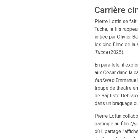
Carrière c
Pierre Lottin se fait
Tuche, le fils rappe
initiée par Olivier 
les cinq films de la 
Tuche
(2025).
En parallèle, il exp
aux César dans la c
fanfare
d’Emmanuel C
troupe de théâtre e
de Baptiste Debraux,
dans un braquage qu
Pierre Lottin colla
participe au film
Qua
où il partage l’affic