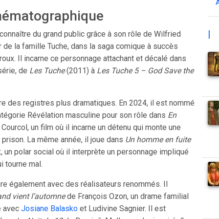
inématographique
|
 connaître du grand public grâce à son rôle de Wilfried
ur de la famille Tuche, dans la saga comique à succès
Baroux. Il incarne ce personnage attachant et décalé dans
série, de
Les Tuche
(2011) à
Les Tuche 5 – God Save the
lore des registres plus dramatiques. En 2024, il est nommé
atégorie Révélation masculine pour son rôle dans
En
ourcol, un film où il incarne un détenu qui monte une
n prison. La même année, il joue dans
Un homme en fuite
 un polar social où il interprète un personnage impliqué
i tourne mal.
bore également avec des réalisateurs renommés. Il
nd vient l’automne
de François Ozon, un drame familial
he avec
Josiane Balasko
et Ludivine Sagnier. Il est