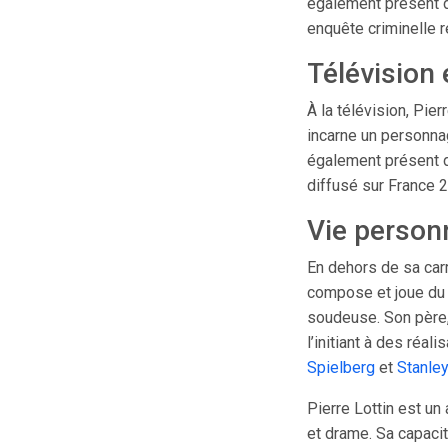
également présent
enquête criminelle r
Télévision 
À la télévision, Pier
incarne un personnag
également présent d
diffusé sur France 2
Vie person
En dehors de sa carr
compose et joue du p
soudeuse. Son père, 
l’initiant à des réal
Spielberg
et
Stanley
Pierre Lottin est un
et drame. Sa capaci