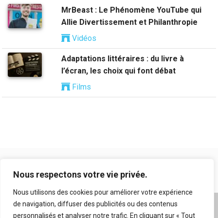
MrBeast : Le Phénomène YouTube qui
Allie Divertissement et Philanthropie
Vidéos
Adaptations littéraires : du livre à
l’écran, les choix qui font débat
Films
Nous respectons votre vie privée.
Nous utilisons des cookies pour améliorer votre expérience
de navigation, diffuser des publicités ou des contenus
A propos
|
Mentions légales
|
Conditions générales
personnalisés et analyser notre trafic. En cliquant sur « Tout