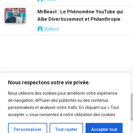
MrBeast : Le Phénomène YouTube qui
Allie Divertissement et Philanthropie
Vidéos
Nous respectons votre vie privée.
Nous utilisons des cookies pour améliorer votre expérience
de navigation, diffuser des publicités ou des contenus
A propos
|
Mentions légales
|
Conditions générales
personnalisés et analyser notre trafic. En cliquant sur « Tout
d’utilisation
|
Flux RSS
|
Nos auteurs
|
Archives
|
accepter », vous consentez à notre utilisation des cookies.
Suggestion de contenu
Personnaliser
Tout rejeter
Accepter tout