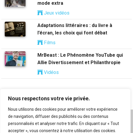
mode extra
Jeux vidéos
Adaptations littéraires : du livre à
l’écran, les choix qui font débat
Films
MrBeast : Le Phénomène YouTube qui
Allie Divertissement et Philanthropie
Vidéos
Nous respectons votre vie privée.
Nous utilisons des cookies pour améliorer votre expérience
de navigation, diffuser des publicités ou des contenus
A propos
|
Mentions légales
|
Conditions générales
personnalisés et analyser notre trafic. En cliquant sur « Tout
d’utilisation
|
Flux RSS
|
Nos auteurs
|
Archives
|
accepter », vous consentez à notre utilisation des cookies.
Suggestion de contenu