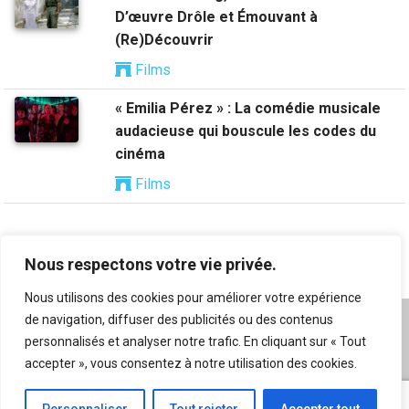
D’œuvre Drôle et Émouvant à
(Re)Découvrir
Films
« Emilia Pérez » : La comédie musicale
audacieuse qui bouscule les codes du
cinéma
Films
Nous respectons votre vie privée.
Nous utilisons des cookies pour améliorer votre expérience
de navigation, diffuser des publicités ou des contenus
A propos
|
Mentions légales
|
Conditions générales
personnalisés et analyser notre trafic. En cliquant sur « Tout
d’utilisation
|
Flux RSS
|
Nos auteurs
|
Archives
|
accepter », vous consentez à notre utilisation des cookies.
Suggestion de contenu