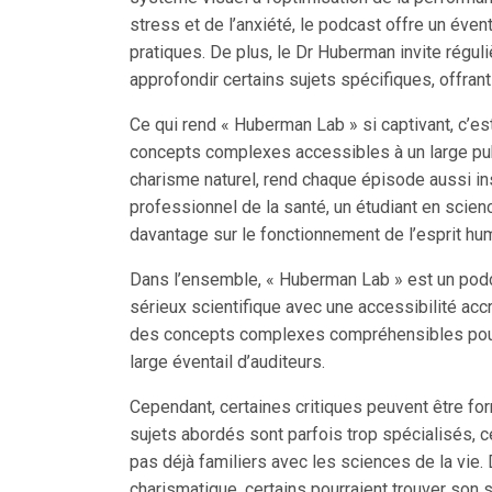
stress et de l’anxiété, le podcast offre un éve
pratiques. De plus, le Dr Huberman invite rég
approfondir certains sujets spécifiques, offrant
Ce qui rend « Huberman Lab » si captivant, c’es
concepts complexes accessibles à un large pu
charisme naturel, rend chaque épisode aussi in
professionnel de la santé, un étudiant en scie
davantage sur le fonctionnement de l’esprit hum
Dans l’ensemble, « Huberman Lab » est un podca
sérieux scientifique avec une accessibilité accr
des concepts complexes compréhensibles pour l
large éventail d’auditeurs.
Cependant, certaines critiques peuvent être for
sujets abordés sont parfois trop spécialisés, ce
pas déjà familiers avec les sciences de la vie.
charismatique, certains pourraient trouver son