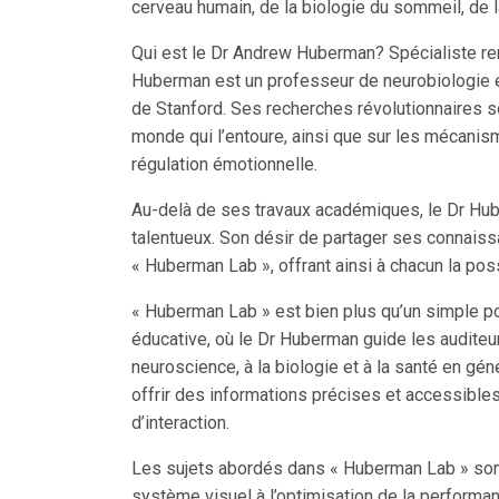
cerveau humain, de la biologie du sommeil, de l
Qui est le Dr Andrew Huberman? Spécialiste ren
Huberman est un professeur de neurobiologie et
de Stanford. Ses recherches révolutionnaires se
monde qui l’entoure, ainsi que sur les mécanism
régulation émotionnelle.
Au-delà de ses travaux académiques, le Dr Hu
talentueux. Son désir de partager ses connaissa
« Huberman Lab », offrant ainsi à chacun la pos
« Huberman Lab » est bien plus qu’un simple po
éducative, où le Dr Huberman guide les auditeurs
neuroscience, à la biologie et à la santé en g
offrir des informations précises et accessible
d’interaction.
Les sujets abordés dans « Huberman Lab » sont
système visuel à l’optimisation de la performa