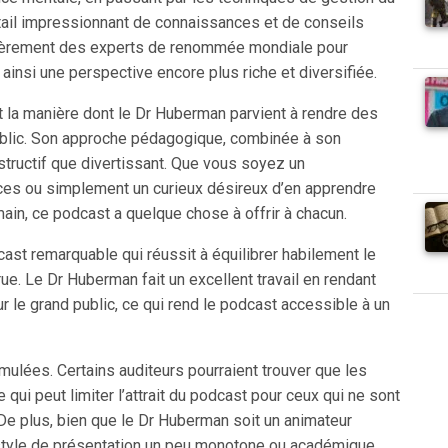
ntail impressionnant de connaissances et de conseils
ulièrement des experts de renommée mondiale pour
 ainsi une perspective encore plus riche et diversifiée.
t la manière dont le Dr Huberman parvient à rendre des
blic. Son approche pédagogique, combinée à son
structif que divertissant. Que vous soyez un
nces ou simplement un curieux désireux d’en apprendre
ain, ce podcast a quelque chose à offrir à chacun.
st remarquable qui réussit à équilibrer habilement le
ue. Le Dr Huberman fait un excellent travail en rendant
e grand public, ce qui rend le podcast accessible à un
mulées. Certains auditeurs pourraient trouver que les
 qui peut limiter l’attrait du podcast pour ceux qui ne sont
 De plus, bien que le Dr Huberman soit un animateur
 style de présentation un peu monotone ou académique.