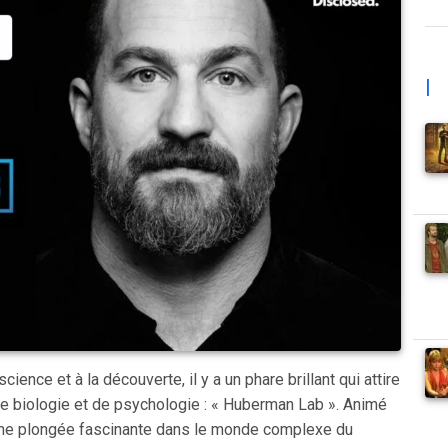
|
ence et à la découverte, il y a un phare brillant qui attire
e biologie et de psychologie : « Huberman Lab ». Animé
une plongée fascinante dans le monde complexe du