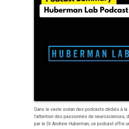
Dans le vaste océan des podcasts dédiés à la sci
l’attention des passionnés de neurosciences, d
par le Dr Andrew Huberman, ce podcast offre 