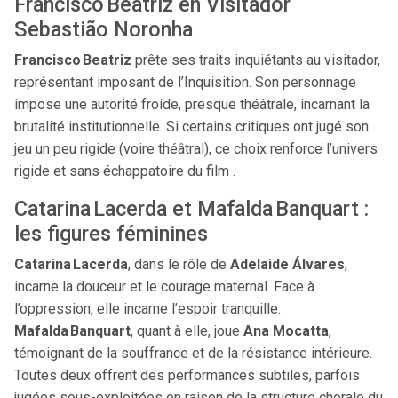
Francisco Beatriz en Visitador
Sebastião Noronha
Francisco Beatriz
prête ses traits inquiétants au visitador,
représentant imposant de l’Inquisition. Son personnage
impose une autorité froide, presque théâtrale, incarnant la
brutalité institutionnelle. Si certains critiques ont jugé son
jeu un peu rigide (voire théâtral), ce choix renforce l’univers
rigide et sans échappatoire du film .
Catarina Lacerda et Mafalda Banquart :
les figures féminines
Catarina Lacerda
, dans le rôle de
Adelaide Álvares
,
incarne la douceur et le courage maternal. Face à
l’oppression, elle incarne l’espoir tranquille.
Mafalda Banquart
, quant à elle, joue
Ana Mocatta
,
témoignant de la souffrance et de la résistance intérieure.
Toutes deux offrent des performances subtiles, parfois
jugées sous-exploitées en raison de la structure chorale du