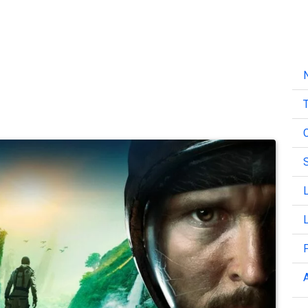
N
T
C
L
L
A