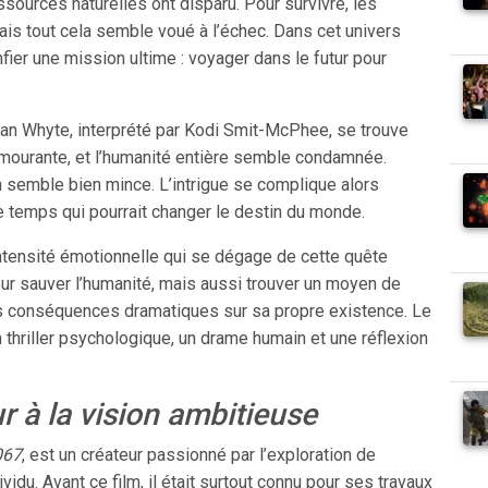
ssources naturelles ont disparu. Pour survivre, les
is tout cela semble voué à l’échec. Dans cet univers
ier une mission ultime : voyager dans le futur pour
an Whyte, interprété par Kodi Smit-McPhee, se trouve
 mourante, et l’humanité entière semble condamnée.
ion semble bien mince. L’intrigue se complique alors
 temps qui pourrait changer le destin du monde.
’intensité émotionnelle qui se dégage de cette quête
ur sauver l’humanité, mais aussi trouver un moyen de
es conséquences dramatiques sur sa propre existence. Le
thriller psychologique, un drame humain et une réflexion
r à la vision ambitieuse
067
, est un créateur passionné par l’exploration de
ividu. Avant ce film, il était surtout connu pour ses travaux