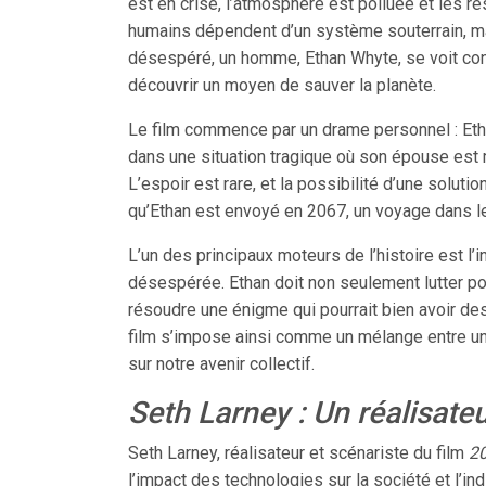
est en crise, l’atmosphère est polluée et les re
humains dépendent d’un système souterrain, ma
désespéré, un homme, Ethan Whyte, se voit conf
découvrir un moyen de sauver la planète.
Le film commence par un drame personnel : Eth
dans une situation tragique où son épouse est
L’espoir est rare, et la possibilité d’une solut
qu’Ethan est envoyé en 2067, un voyage dans le
L’un des principaux moteurs de l’histoire est l
désespérée. Ethan doit non seulement lutter po
résoudre une énigme qui pourrait bien avoir d
film s’impose ainsi comme un mélange entre un 
sur notre avenir collectif.
Seth Larney : Un réalisateu
Seth Larney, réalisateur et scénariste du film
2
l’impact des technologies sur la société et l’ind