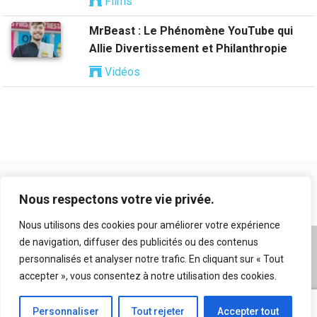
Films
MrBeast : Le Phénomène YouTube qui
Allie Divertissement et Philanthropie
Vidéos
Nous respectons votre vie privée.
Nous utilisons des cookies pour améliorer votre expérience
de navigation, diffuser des publicités ou des contenus
A propos
|
Mentions légales
|
Conditions générales
personnalisés et analyser notre trafic. En cliquant sur « Tout
d’utilisation
|
Flux RSS
|
Nos auteurs
|
Archives
|
accepter », vous consentez à notre utilisation des cookies.
Suggestion de contenu
Personnaliser
Tout rejeter
Accepter tout