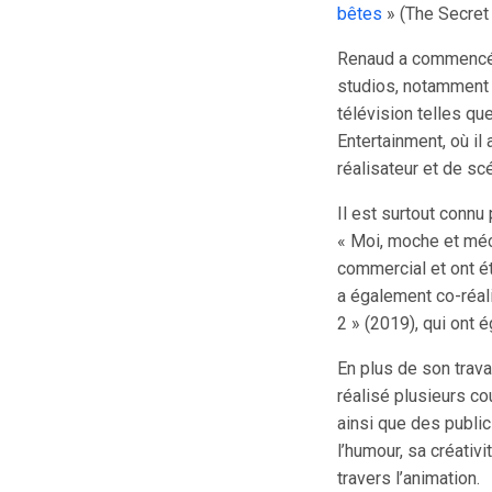
bêtes
» (The Secret 
Renaud a commencé sa
studios, notamment 
télévision telles que
Entertainment, où il
réalisateur et de scé
Il est surtout connu
« Moi, moche et méc
commercial et ont ét
a également co-réa
2 » (2019), qui ont 
En plus de son trav
réalisé plusieurs co
ainsi que des public
l’humour, sa créativ
travers l’animation.