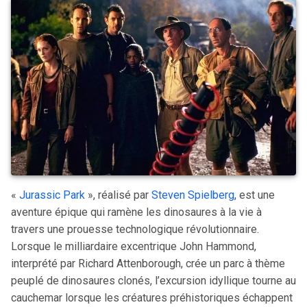
«
Jurassic Park
», réalisé par
Steven Spielberg
, est une
aventure épique qui ramène les dinosaures à la vie à
travers une prouesse technologique révolutionnaire.
Lorsque le milliardaire excentrique John Hammond,
interprété par Richard Attenborough, crée un parc à thème
peuplé de dinosaures clonés, l’excursion idyllique tourne au
cauchemar lorsque les créatures préhistoriques échappent