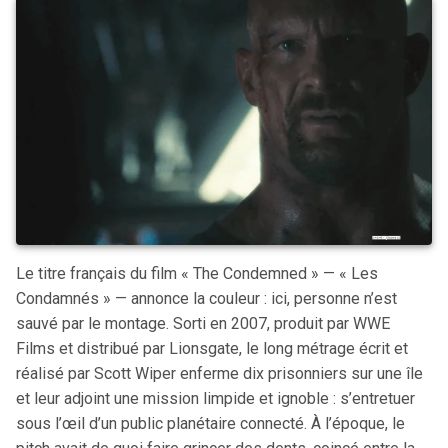
Le titre français du film « The Condemned » — « Les
Condamnés » — annonce la couleur : ici, personne n’est
sauvé par le montage. Sorti en 2007, produit par WWE
Films et distribué par Lionsgate, le long métrage écrit et
réalisé par Scott Wiper enferme dix prisonniers sur une île
et leur adjoint une mission limpide et ignoble : s’entretuer
sous l’œil d’un public planétaire connecté. À l’époque, le