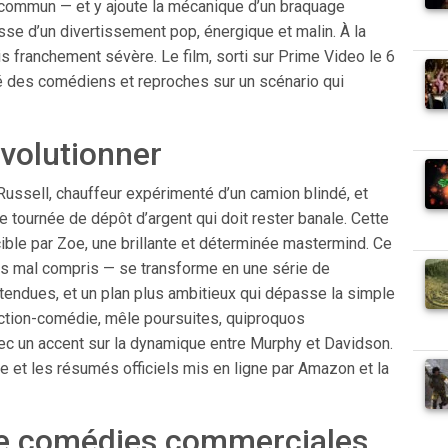
 commun — et y ajoute la mécanique d’un braquage
sse d’un divertissement pop, énergique et malin. À la
ois franchement sévère. Le film, sorti sur Prime Video le 6
é des comédiens et reproches sur un scénario qui
évolutionner
 Russell, chauffeur expérimenté d’un camion blindé, et
e tournée de dépôt d’argent qui doit rester banale. Cette
 cible par Zoe, une brillante et déterminée mastermind. Ce
 mal compris — se transforme en une série de
attendues, et un plan plus ambitieux qui dépasse la simple
 action-comédie, mêle poursuites, quiproquos
ec un accent sur la dynamique entre Murphy et Davidson.
e et les résumés officiels mis en ligne par Amazon et la
 de comédies commerciales