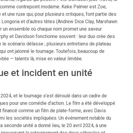
r comme contrepoint moderne. Keke Palmer est Zoe,
e et une ruse qui, pour plusieurs critiques, font partie des
va Longoria et d’autres têtes (Andrew Dice Clay, Marshawn
er un ensemble où chaque nom promet une saveur
Murphy et Davidson fonctionne souvent : leur duo crée des
 scénario délasse ; plusieurs entretiens de plateau
 qui ont jalonné le tournage. Toutefois, beaucoup de
tée — talents là, mise en valeur limitée.
ue et incident en unité
 2024, et le tournage s’est déroulé dans un cadre de
ques pour une comédie d’action. Le film a été développé
t financé comme un film de plate-forme, avec Davis
mi les sociétés impliquées. Un événement notable du
a seconde unité a donné lieu, le 20 avril 2024, à une
re, provoquant le retournement des deux véhicules et