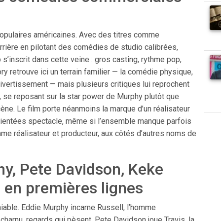
populaires américaines. Avec des titres comme
carrière en pilotant des comédies de studio calibrées,
 s’inscrit dans cette veine : gros casting, rythme pop,
y retrouve ici un terrain familier — la comédie physique,
divertissement — mais plusieurs critiques lui reprochent
, se reposant sur la star power de Murphy plutôt que
ène. Le film porte néanmoins la marque d’un réalisateur
 orientées spectacle, même si l’ensemble manque parfois
omme réalisateur et producteur, aux côtés d’autres noms de
hy, Pete Davidson, Keke
 en premières lignes
éniable. Eddie Murphy incarne Russell, l’homme
charnu, regards qui pèsent. Pete Davidson joue Travis, la