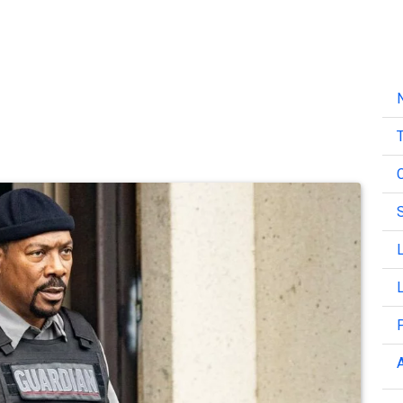
N
T
C
L
L
A