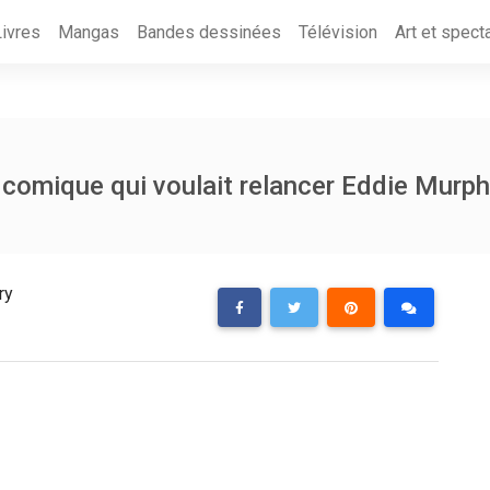
Livres
Mangas
Bandes dessinées
Télévision
Art et spect
 comique qui voulait relancer Eddie Murp
ry