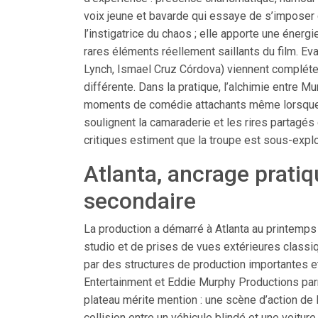
voix jeune et bavarde qui essaye de s’impose
l’instigatrice du chaos ; elle apporte une énergi
rares éléments réellement saillants du film. E
Lynch, Ismael Cruz Córdova) viennent complét
différente. Dans la pratique, l’alchimie entre 
moments de comédie attachants même lorsque le
soulignent la camaraderie et les rires partagés
critiques estiment que la troupe est sous-exploi
Atlanta, ancrage pratiq
secondaire
La production a démarré à Atlanta au printemps
studio et de prises de vues extérieures classi
par des structures de production importantes e
Entertainment et Eddie Murphy Productions par
plateau mérite mention : une scène d’action de l
collision entre un véhicule blindé et une voitu