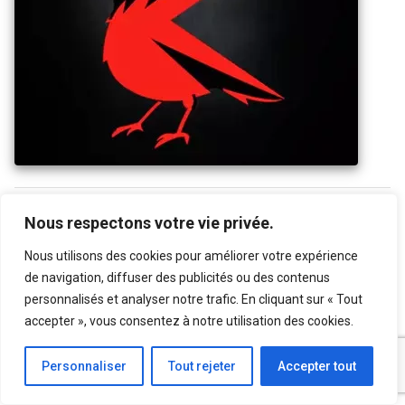
Nous respectons votre vie privée.
CD Projekt Red est un studio de développement de jeux
Nous utilisons des cookies pour améliorer votre expérience
vidéo basé à Varsovie, en Pologne. Fondé en 1994 par
de navigation, diffuser des publicités ou des contenus
Marcin Iwiński et Michał Kiciński, le studio est surtout
personnalisés et analyser notre trafic. En cliquant sur « Tout
connu pour sa série de jeux « The Witcher » basée sur les
accepter », vous consentez à notre utilisation des cookies.
romans fantastiques d’Andrzej Sapkowski.
Personnaliser
Tout rejeter
Accepter tout
Leur premier grand succès est arrivé avec « The Witcher »
en 2007, un jeu de rôle acclamé par la critique, qui a posé