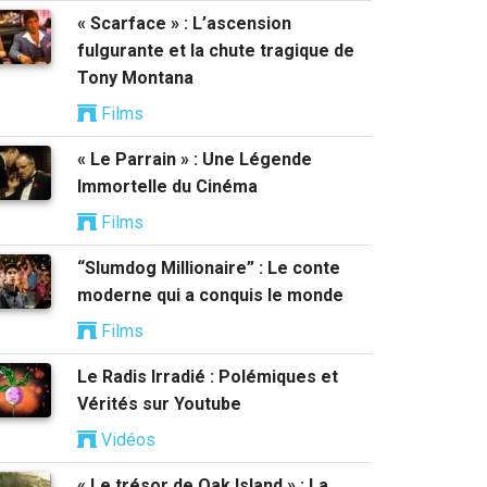
« Scarface » : L’ascension
fulgurante et la chute tragique de
Tony Montana
Films
« Le Parrain » : Une Légende
Immortelle du Cinéma
Films
“Slumdog Millionaire” : Le conte
moderne qui a conquis le monde
Films
Le Radis Irradié : Polémiques et
Vérités sur Youtube
Vidéos
« Le trésor de Oak Island » : La