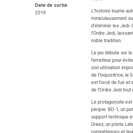
Date de sortie
L’histoire tourne au
2019
miraculeusement surv
d’éliminer les Jedi.
l’Ordre Jedi, laissa
noble tradition.
Le jeu débute sur la
ferrailleur pour évit
son utilisation impr
de l’Inquisitrice, l
est forcé de fuir et
de l’Ordre Jedi tout
Le protagoniste est 
périple. BD-1, un pe
support technique et
Greez, un pilote Lat
compétences et leurs