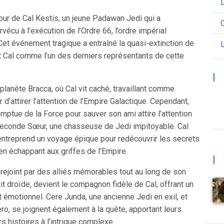
L
tour de Cal Kestis, un jeune Padawan Jedi qui a
C
écu à l’exécution de l’Ordre 66, l’ordre impérial
 Cet événement tragique a entraîné la quasi-extinction de
L
nt Cal comme l’un des derniers représentants de cette
|
 planète Bracca, où Cal vit caché, travaillant comme
er d’attirer l’attention de l’Empire Galactique. Cependant,
omptue de la Force pour sauver son ami attire l’attention
a Seconde Sœur, une chasseuse de Jedi impitoyable. Cal
 entreprend un voyage épique pour redécouvrir les secrets
 en échappant aux griffes de l’Empire.
|
rejoint par des alliés mémorables tout au long de son
tit droïde, devient le compagnon fidèle de Cal, offrant un
 émotionnel. Cere Junda, une ancienne Jedi en exil, et
ero, se joignent également à la quête, apportant leurs
 histoires à l’intrigue complexe.