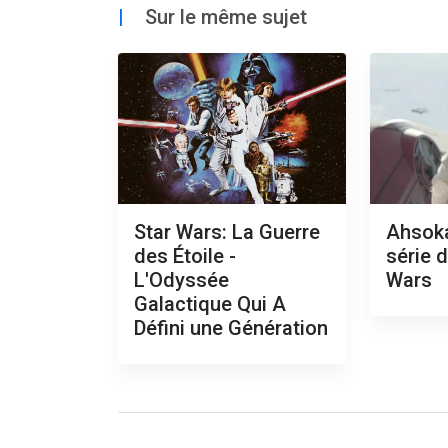
|
Sur le même sujet
Star Wars: La Guerre
Ahsoka
des Étoile -
série d
L'Odyssée
Wars
Galactique Qui A
Défini une Génération