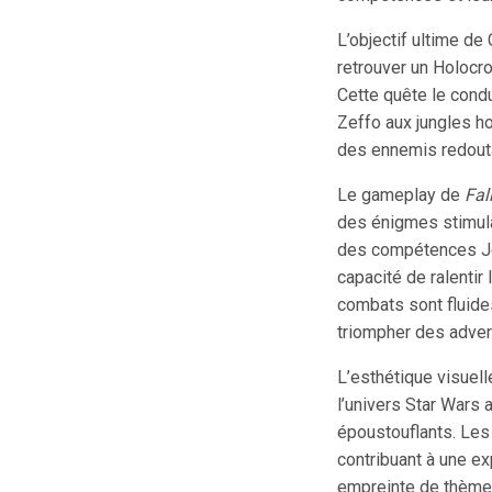
L’objectif ultime de 
retrouver un Holocr
Cette quête le cond
Zeffo aux jungles ho
des ennemis redouta
Le gameplay de
Fal
des énigmes stimula
des compétences Jedi
capacité de ralentir
combats sont fluides
triompher des adver
L’esthétique visuell
l’univers Star Wars
époustouflants. Les 
contribuant à une e
empreinte de thèmes