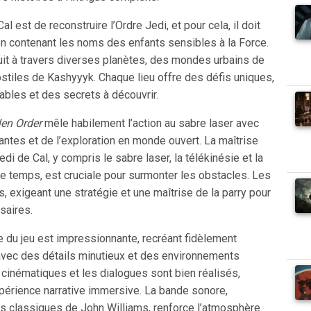
Cal est de reconstruire l’Ordre Jedi, et pour cela, il doit
on contenant les noms des enfants sensibles à la Force.
uit à travers diverses planètes, des mondes urbains de
stiles de Kashyyyk. Chaque lieu offre des défis uniques,
bles et des secrets à découvrir.
len Order
mêle habilement l’action au sabre laser avec
ntes et de l’exploration en monde ouvert. La maîtrise
 de Cal, y compris le sabre laser, la télékinésie et la
 le temps, est cruciale pour surmonter les obstacles. Les
, exigeant une stratégie et une maîtrise de la parry pour
saires.
e du jeu est impressionnante, recréant fidèlement
 avec des détails minutieux et des environnements
cinématiques et les dialogues sont bien réalisés,
xpérience narrative immersive. La bande sonore,
 classiques de John Williams, renforce l’atmosphère