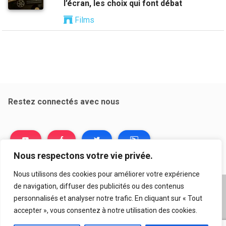
l’écran, les choix qui font débat
Films
Restez connectés avec nous
Nous respectons votre vie privée.
Nous utilisons des cookies pour améliorer votre expérience
de navigation, diffuser des publicités ou des contenus
A propos
|
Mentions légales
|
Conditions générales
personnalisés et analyser notre trafic. En cliquant sur « Tout
d’utilisation
|
Flux RSS
|
Nos auteurs
|
Archives
|
accepter », vous consentez à notre utilisation des cookies.
Suggestion de contenu