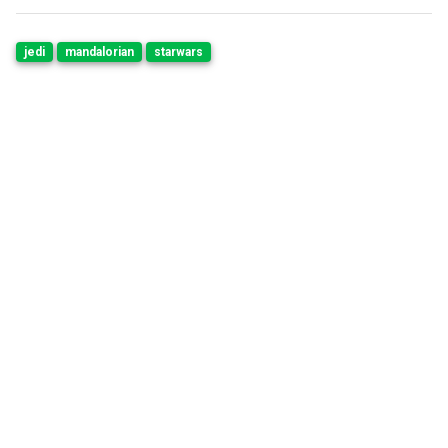
jedi
mandalorian
starwars