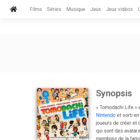
Films
Séries
Musique
Jeux
Jeux vidéos
Synopsis
« Tomodachi Life » 
Nintendo
et sorti e
joueurs de créer et 
qui sont des avatar
membres de la fami