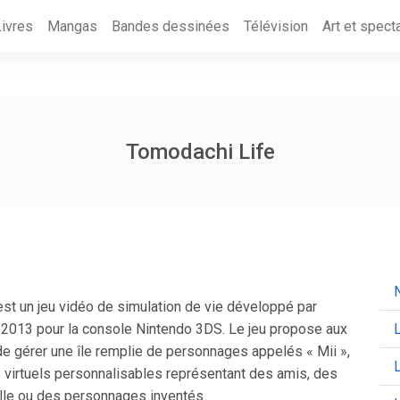
Livres
Mangas
Bandes dessinées
Télévision
Art et spect
Tomodachi Life
N
est un jeu vidéo de simulation de vie développé par
n 2013 pour la console Nintendo 3DS. Le jeu propose aux
L
de gérer une île remplie de personnages appelés « Mii »,
L
s virtuels personnalisables représentant des amis, des
lle ou des personnages inventés.