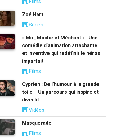
Films
Zoé Hart
Séries
« Moi, Moche et Méchant » : Une
comédie d’animation attachante
et inventive qui redéfinit le héros
imparfait
Films
Cyprien : De l’humour à la grande
toile – Un parcours qui inspire et
divertit
Vidéos
Masquerade
Films