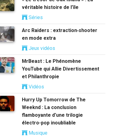
véritable histoire de l’île
Séries
Arc Raiders : extraction‑shooter
en mode extra
Jeux vidéos
MrBeast : Le Phénomène
YouTube qui Allie Divertissement
et Philanthropie
Vidéos
Hurry Up Tomorrow de The
Weeknd : La conclusion
flamboyante d’une trilogie
électro-pop inoubliable
Musique