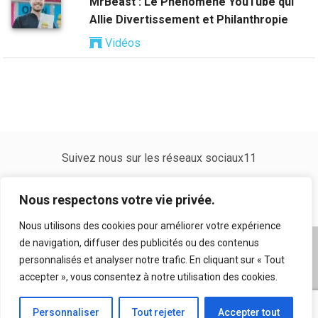
MrBeast : Le Phénomène YouTube qui
Allie Divertissement et Philanthropie
Vidéos
Suivez nous sur les réseaux sociaux11
Nous respectons votre vie privée.
Nous utilisons des cookies pour améliorer votre expérience
de navigation, diffuser des publicités ou des contenus
A propos
|
Mentions légales
|
Conditions générales
personnalisés et analyser notre trafic. En cliquant sur « Tout
d’utilisation
|
Flux RSS
|
Nos auteurs
|
Archives
|
accepter », vous consentez à notre utilisation des cookies.
Suggestion de contenu
Personnaliser
Tout rejeter
Accepter tout