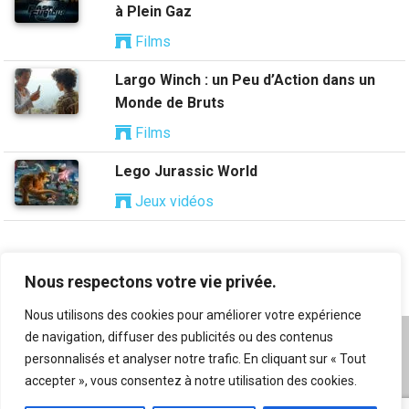
à Plein Gaz
Films
Largo Winch : un Peu d’Action dans un
Monde de Bruts
Films
Lego Jurassic World
Jeux vidéos
Nous respectons votre vie privée.
Nous utilisons des cookies pour améliorer votre expérience
de navigation, diffuser des publicités ou des contenus
A propos
|
Mentions légales
|
Conditions générales
personnalisés et analyser notre trafic. En cliquant sur « Tout
d’utilisation
|
Flux RSS
|
Nos auteurs
|
Archives
|
accepter », vous consentez à notre utilisation des cookies.
Suggestion de contenu