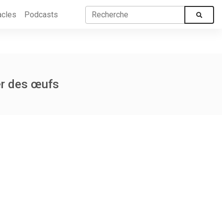
acles
Podcasts
er des œufs