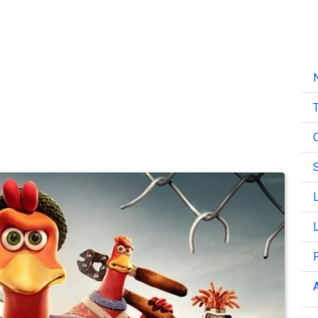
N
T
C
L
L
A