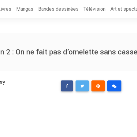
Livres
Mangas
Bandes dessinées
Télévision
Art et spect
n 2 : On ne fait pas d’omelette sans cass
nry