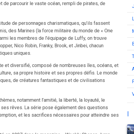
 de parcourir le vaste océan, rempli de pirates, de
L
titude de personnages charismatiques, qu’ils fassent
mis, des Marines (la force militaire du monde de « One
 Parmi les membres de l’équipage de Luffy, on trouve
pper, Nico Robin, Franky, Brook, et Jinbei, chacun
iques uniques.
T
te et diversifié, composé de nombreuses îles, océans, et
A
lture, sa propre histoire et ses propres défis. Le monde
es, de créatures fantastiques et de civilisations
èmes, notamment l’amitié, la liberté, la loyauté, le
 de ses rêves. La série pose également des questions
|
demption, et les sacrifices nécessaires pour atteindre ses