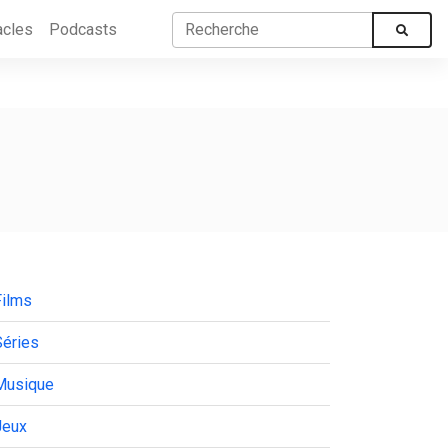
acles
Podcasts
Films
Séries
Musique
Jeux