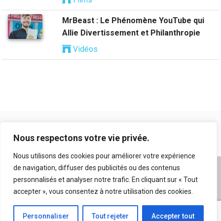
MrBeast : Le Phénomène YouTube qui
Allie Divertissement et Philanthropie
Vidéos
Nous respectons votre vie privée.
Nous utilisons des cookies pour améliorer votre expérience
de navigation, diffuser des publicités ou des contenus
A propos
|
Mentions légales
|
Conditions générales
personnalisés et analyser notre trafic. En cliquant sur « Tout
d’utilisation
|
Flux RSS
|
Nos auteurs
|
Archives
|
accepter », vous consentez à notre utilisation des cookies.
Suggestion de contenu
Personnaliser
Tout rejeter
Accepter tout