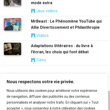
mode extra
Jeux vidéos
MrBeast : Le Phénomène YouTube qui
Allie Divertissement et Philanthropie
Vidéos
Adaptations littéraires : du livre à
l’écran, les choix qui font débat
Films
Nous respectons votre vie privée.
Nous utilisons des cookies pour améliorer votre expérience
de navigation, diffuser des publicités ou des contenus
A propos
|
Mentions légales
|
Conditions générales
personnalisés et analyser notre trafic. En cliquant sur « Tout
d’utilisation
|
Flux RSS
|
Nos auteurs
|
Archives
|
accepter », vous consentez à notre utilisation des cookies.