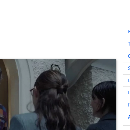
N
T
C
L
L
A