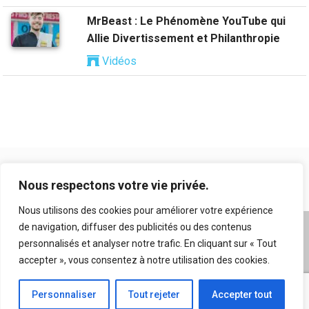
MrBeast : Le Phénomène YouTube qui
Allie Divertissement et Philanthropie
Vidéos
Nous respectons votre vie privée.
Nous utilisons des cookies pour améliorer votre expérience
de navigation, diffuser des publicités ou des contenus
A propos
|
Mentions légales
|
Conditions générales
personnalisés et analyser notre trafic. En cliquant sur « Tout
d’utilisation
|
Flux RSS
|
Nos auteurs
|
Archives
|
accepter », vous consentez à notre utilisation des cookies.
Suggestion de contenu
Personnaliser
Tout rejeter
Accepter tout
© 2026 Copyright
Kriticks