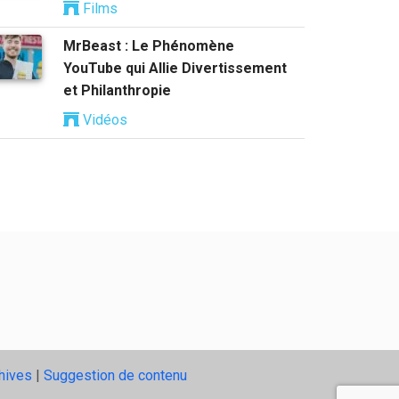
Films
MrBeast : Le Phénomène
YouTube qui Allie Divertissement
et Philanthropie
Vidéos
hives
|
Suggestion de contenu