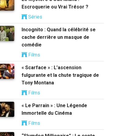
Escroquerie ou Vrai Trésor ?
Séries
Incognito : Quand la célébrité se
cache derrière un masque de
comédie
Films
« Scarface » : L’ascension
fulgurante et la chute tragique de
Tony Montana
Films
« Le Parrain » : Une Légende
Immortelle du Cinéma
Films
“Slumdog Millionaire” : Le conte