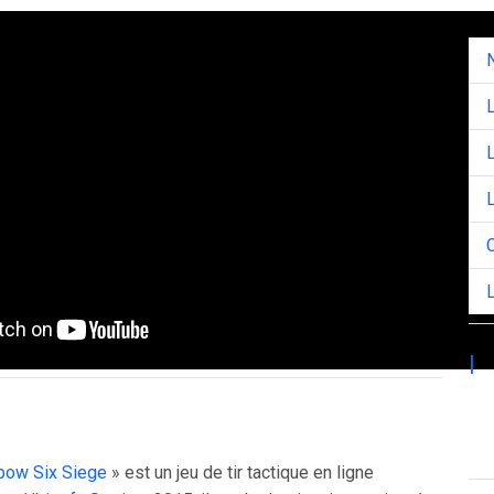
N
L
L
L
C
L
|
bow Six Siege
» est un jeu de tir tactique en ligne