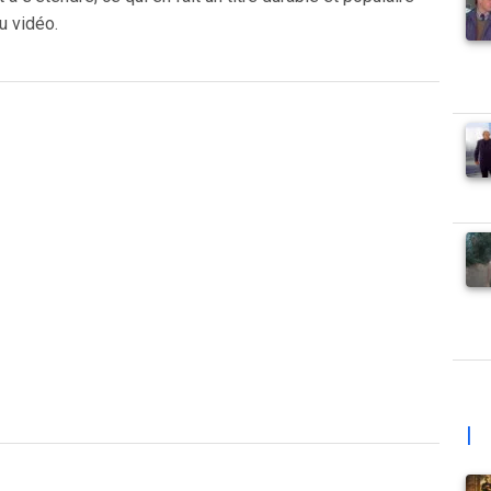
u vidéo.
|