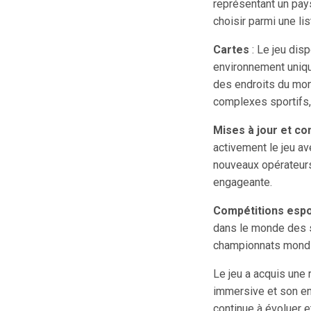
représentant un pays
choisir parmi une li
Cartes
: Le jeu dis
environnement uniqu
des endroits du mon
complexes sportifs,
Mises à jour et co
activement le jeu av
nouveaux opérateurs 
engageante.
Compétitions espo
dans le monde des s
championnats mondi
Le jeu a acquis une 
immersive et son en
continue à évoluer et