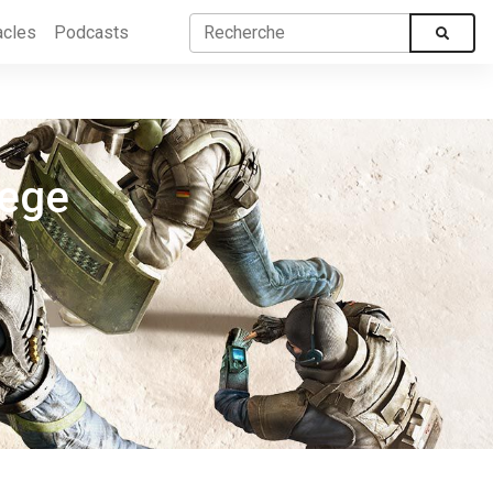
acles
Podcasts
iege