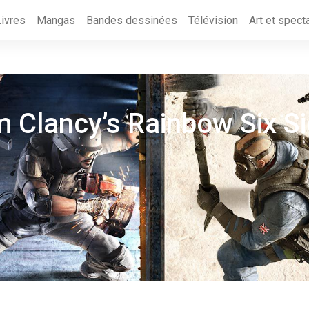
Livres
Mangas
Bandes dessinées
Télévision
Art et spect
 Clancy’s Rainbow Six S