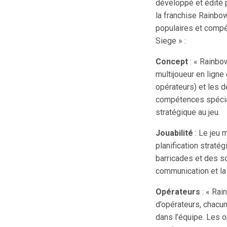
développé et édité 
la franchise Rainbow
populaires et compé
Siege » :
Concept
: « Rainbo
multijoueur en ligne
opérateurs) et les 
compétences spécia
stratégique au jeu.
Jouabilité
: Le jeu m
planification straté
barricades et des so
communication et la 
Opérateurs
: « Rai
d’opérateurs, chacu
dans l’équipe. Les 