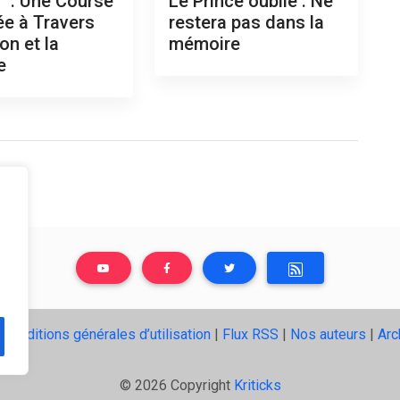
n" : Une Course
Le Prince oublié : Ne
ée à Travers
restera pas dans la
on et la
mémoire
e
|
Conditions générales d’utilisation
|
Flux RSS
|
Nos auteurs
|
Arc
© 2026 Copyright
Kriticks