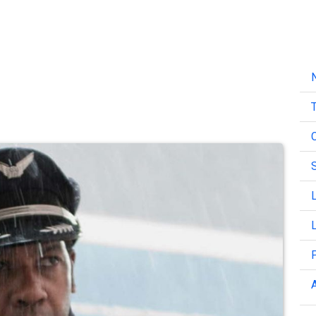
N
T
C
L
L
A